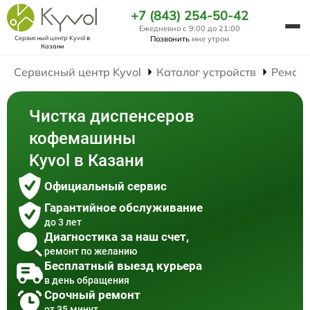
+7 (843) 254-50-42
Ежедневно с 9:00 до 21:00
Сервисный центр Kyvol
в
Позвонить
мне утром
Казани
Сервисный центр Kyvol
Каталог устройств
Ремон
Чистка диспенсеров
кофемашины
Kyvol в Казани
Официальный сервис
Гарантийное обслуживание
до 3 лет
Диагностика за наш счет,
ремонт по желанию
Бесплатный выезд курьера
в день обращения
Срочный ремонт
от 35 минут