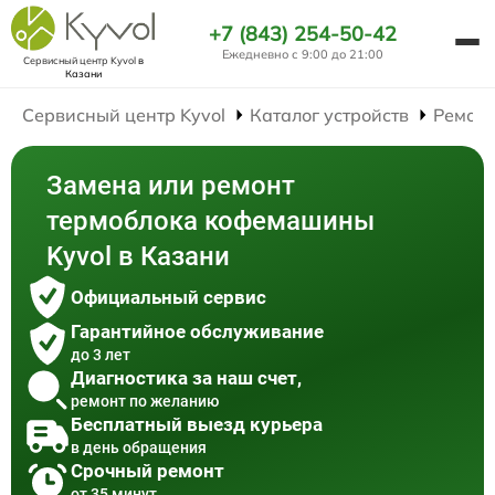
+7 (843) 254-50-42
Ежедневно с 9:00 до 21:00
Сервисный центр Kyvol
в
Казани
Сервисный центр Kyvol
Каталог устройств
Ремон
Замена или ремонт
термоблока кофемашины
Kyvol в Казани
Официальный сервис
Гарантийное обслуживание
до 3 лет
Диагностика за наш счет,
ремонт по желанию
Бесплатный выезд курьера
в день обращения
Срочный ремонт
от 35 минут